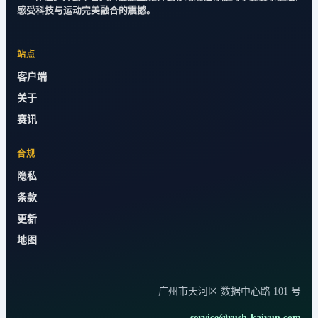
感受科技与运动完美融合的震撼。
站点
客户端
关于
赛讯
合规
隐私
条款
更新
地图
广州市天河区 数据中心路 101 号
service@rush-kaiyun.com