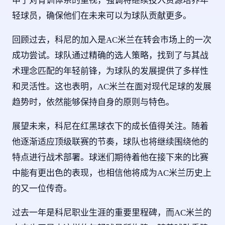
申了对青训体系的重视，强调将继续投入资源培养年
轻球员，确保他们在未来可以为球队贡献更多。
回顾过去，科尼的加入是AC米兰在转会市场上的一次
成功尝试。球队通过精确的选人策略，找到了与其战
术理念匹配的年轻前锋，为球队的发展提供了多样性
和灵活性。这也表明，AC米兰在面对现代足球的发展
趋势时，依然能够保持自身的原则与特色。
展望未来，科尼在红黑球衣下的成长值得关注。随着
他逐渐适应顶级联赛的节奏，球队也将继续围绕他的
特点进行战术部署。球迷们期待着他在接下来的比赛
中能有更出色的表现，也相信他将成为AC米兰历史上
的又一位传奇。
过去一年是科尼职业生涯的重要里程碑，而AC米兰的