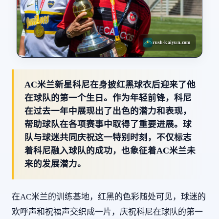
rush-kaiyun.com
AC米兰新星科尼在身披红黑球衣后迎来了他
在球队的第一个生日。作为年轻前锋，科尼
在过去一年中展现出了出色的潜力和表现，
帮助球队在各项赛事中取得了重要进展。球
队与球迷共同庆祝这一特别时刻，不仅标志
着科尼融入球队的成功，也象征着AC米兰未
来的发展潜力。
在AC米兰的训练基地，红黑的色彩随处可见，球迷的
欢呼声和祝福声交织成一片，庆祝科尼在球队的第一