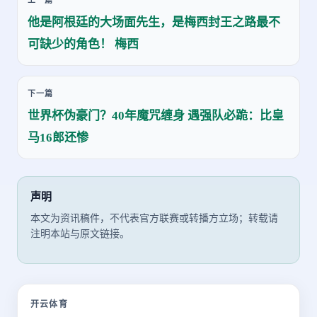
他是阿根廷的大场面先生，是梅西封王之路最不
可缺少的角色！ 梅西
下一篇
世界杯伪豪门？40年魔咒缠身 遇强队必跪：比皇
马16郎还惨
声明
本文为资讯稿件，不代表官方联赛或转播方立场；转载请
注明本站与原文链接。
开云体育