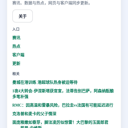
赛讯、数据与热点，网页与客户端同步更新。
关于
入口
赛讯
热点
客户端
更新
相关
曼城在港训练 港超球队热身被迫等待
1夜4大转会-伊涅斯塔获官宣，法蒂告别巴萨，阿森纳酝酿
多笔补强
RMC：因高温和雷暴风险，巴拉圭vs法国有可能延迟进行
克洛普和麦卡的父子情深
面庞稚嫩如春芽，脚法凌厉似惊雷！大巴黎的玉面郎君