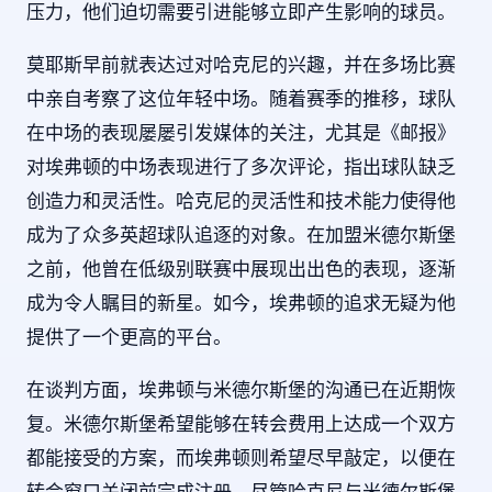
压力，他们迫切需要引进能够立即产生影响的球员。
莫耶斯早前就表达过对哈克尼的兴趣，并在多场比赛
中亲自考察了这位年轻中场。随着赛季的推移，球队
在中场的表现屡屡引发媒体的关注，尤其是《邮报》
对埃弗顿的中场表现进行了多次评论，指出球队缺乏
创造力和灵活性。哈克尼的灵活性和技术能力使得他
成为了众多英超球队追逐的对象。在加盟米德尔斯堡
之前，他曾在低级别联赛中展现出出色的表现，逐渐
成为令人瞩目的新星。如今，埃弗顿的追求无疑为他
提供了一个更高的平台。
在谈判方面，埃弗顿与米德尔斯堡的沟通已在近期恢
复。米德尔斯堡希望能够在转会费用上达成一个双方
都能接受的方案，而埃弗顿则希望尽早敲定，以便在