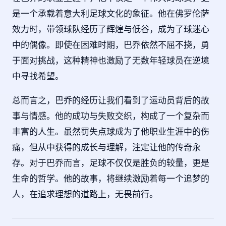
是一个承载着意大利足球文化的象征。他在佛罗伦萨
效力时，带领球队经历了辉煌与低谷，成为了球迷心
中的偶像。即使在困难时期，巴乔依然不屈不挠，勇
于面对挑战，这种精神也激励了无数年轻球员在逆境
中寻找希望。
总而言之，巴乔的经历让我们看到了运动员背后的故
事与情感。他的成功与失败交织，构成了一个复杂而
丰富的人生。虽然罚失点球成为了他职业生涯中的伤
痛，但从中获得的成长与理解，注定让他的传奇永
存。对于巴乔而言，足球不仅仅是胜负的较量，更是
生命的哲学。他的故事，将继续激励着每一个追梦的
人，在追求理想的道路上，无畏前行。