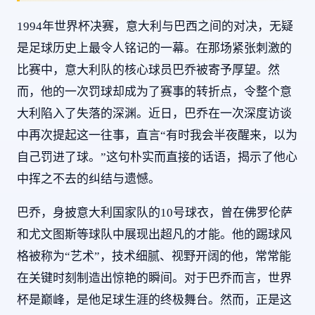
1994年世界杯决赛，意大利与巴西之间的对决，无疑
是足球历史上最令人铭记的一幕。在那场紧张刺激的
比赛中，意大利队的核心球员巴乔被寄予厚望。然
而，他的一次罚球却成为了赛事的转折点，令整个意
大利陷入了失落的深渊。近日，巴乔在一次深度访谈
中再次提起这一往事，直言“有时我会半夜醒来，以为
自己罚进了球。”这句朴实而直接的话语，揭示了他心
中挥之不去的纠结与遗憾。
巴乔，身披意大利国家队的10号球衣，曾在佛罗伦萨
和尤文图斯等球队中展现出超凡的才能。他的踢球风
格被称为“艺术”，技术细腻、视野开阔的他，常常能
在关键时刻制造出惊艳的瞬间。对于巴乔而言，世界
杯是巅峰，是他足球生涯的终极舞台。然而，正是这