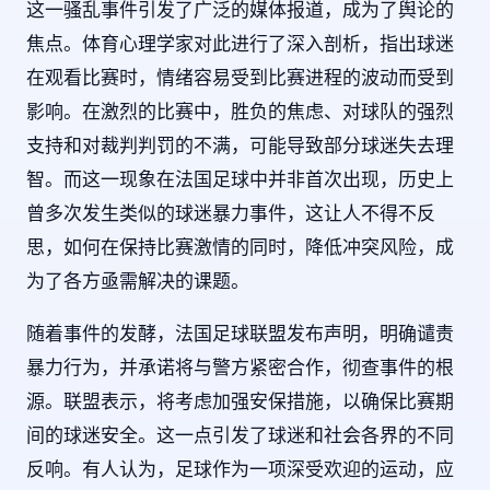
这一骚乱事件引发了广泛的媒体报道，成为了舆论的
焦点。体育心理学家对此进行了深入剖析，指出球迷
在观看比赛时，情绪容易受到比赛进程的波动而受到
影响。在激烈的比赛中，胜负的焦虑、对球队的强烈
支持和对裁判判罚的不满，可能导致部分球迷失去理
智。而这一现象在法国足球中并非首次出现，历史上
曾多次发生类似的球迷暴力事件，这让人不得不反
思，如何在保持比赛激情的同时，降低冲突风险，成
为了各方亟需解决的课题。
随着事件的发酵，法国足球联盟发布声明，明确谴责
暴力行为，并承诺将与警方紧密合作，彻查事件的根
源。联盟表示，将考虑加强安保措施，以确保比赛期
间的球迷安全。这一点引发了球迷和社会各界的不同
反响。有人认为，足球作为一项深受欢迎的运动，应