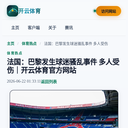
开云体育
访问网站
主页
客户端
关于
赛讯
主页
/
体育热点
/
法国：巴黎发生球迷骚乱事件 多人受伤
体育热点
法国：巴黎发生球迷骚乱事件 多人受
伤｜开云体育官方网站
2026-06-22 01:33:11
返回列表