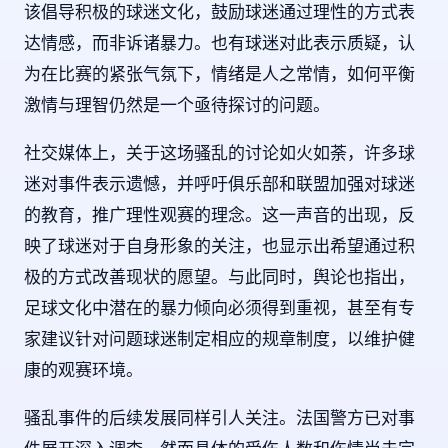
该倡导积极的球迷文化，鼓励球迷通过理性的方式表
达情感，而非诉诸暴力。也有球迷对此表示质疑，认
为在比赛的紧张气氛下，情绪是人之常情，如何平衡
激情与理智仍然是一个亟待探讨的问题。
社交媒体上，关于这场骚乱的讨论如火如荼，许多球
迷对事件表示遗憾，并呼吁俱乐部和联盟加强对球迷
的教育，推广理性观赛的理念。这一声音的出现，反
映了球迷对于自身形象的关注，也显示出希望通过积
极的方式改善现状的愿望。与此同时，舆论也指出，
足球文化中潜在的暴力倾向必须得到重视，甚至有专
家建议针对问题球迷制定相应的规章制度，以维护健
康的观赛环境。
骚乱事件的后续发展同样引人关注。法国警方已对事