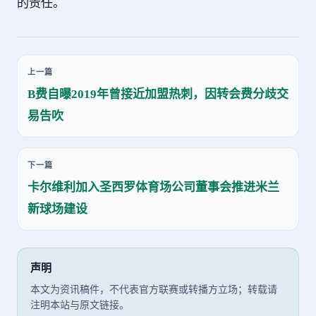
的责任。
上一篇
B费自曝2019年曾接近加盟热刺，因转会费分歧交
易告吹
下一篇
卡尔维利加入圣西罗体育场公司董事会推进米兰
新球场建设
声明
本文为资讯稿件，不代表官方联赛或转播方立场；转载请
注明本站与原文链接。