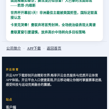
面庞稚嫩如春芽，脚法凌厉似惊雷！大巴黎的玉面郎君
——若昂·内维斯
世界杯开幕前3天！非洲最佳主裁被美国拒签，国际足联直
接认念
卡里克哭晕！曼联弃将首秀封神，全场统治级表现太离谱
曼联夏窗引援谨慎，放弃高价中场转向多目标策略
公司简介
·
APP下载
·
返回首页
开云体育
开云APP下载即刻开启精彩世界,畅享开云会员服务与优质开云体育
APP体验。开云平台入口便捷直观,开云移动端让你随时掌握赛事进展,
感受科技与运动完美融合的震撼。
站点
客户端