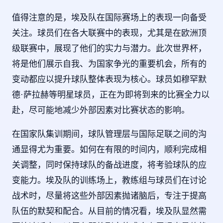
值得注意的是，埃及队在国际赛场上的表现一向备受
关注。球员们在各大联赛中的表现，尤其是在欧洲顶
级联赛中，展现了他们的实力与潜力。此次世界杯，
将是他们展示自我、为国家争光的重要机会，所有的
变动都应以提升球队整体表现为核心。球员如穆罕默
德·萨拉赫等明星球员，正在为即将到来的比赛全力以
赴，尽可能地减少外部因素对比赛状态的影响。
在国家队集训期间，球队管理层与国际足联之间的沟
通显得尤为重要。如何在有限的时间内，顺利完成相
关调整，同时保持球队的备战进度，将考验球队的应
变能力。埃及队的训练场上，教练组与球员们在讨论
战术时，尽量将这些外部因素抛诸脑后，专注于提高
队伍的默契和配合。从目前的情况看，埃及队显然需