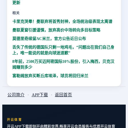
更新
相关
卡里克哭晕！曼联弃将首秀封神，全场统治级表现太离谱
曼联夏窗引援谨慎，放弃高价中场转向多目标策略
莫德里奇续留AC米兰，官方公告近日公布
丢失了传统的德国队只剩一地鸡毛，“问题出在我们自己身
上，唯一能说的就是向球迷道歉”
8年前，2500万买迈阿密国际10%股份，引入梅西，贝克汉
姆赚到多少
富勒姆放弃买断丘库埃泽，球员将回归米兰
公司简介
·
APP下载
·
返回首页
开云体育
开云APP下载即刻开启精彩世界,畅享开云会员服务与优质开云体育