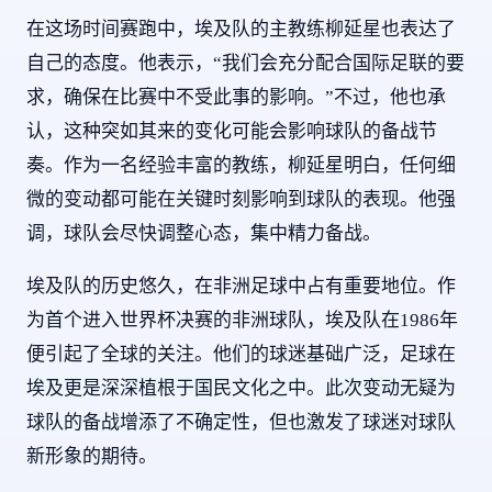
在这场时间赛跑中，埃及队的主教练柳延星也表达了
自己的态度。他表示，“我们会充分配合国际足联的要
求，确保在比赛中不受此事的影响。”不过，他也承
认，这种突如其来的变化可能会影响球队的备战节
奏。作为一名经验丰富的教练，柳延星明白，任何细
微的变动都可能在关键时刻影响到球队的表现。他强
调，球队会尽快调整心态，集中精力备战。
埃及队的历史悠久，在非洲足球中占有重要地位。作
为首个进入世界杯决赛的非洲球队，埃及队在1986年
便引起了全球的关注。他们的球迷基础广泛，足球在
埃及更是深深植根于国民文化之中。此次变动无疑为
球队的备战增添了不确定性，但也激发了球迷对球队
新形象的期待。