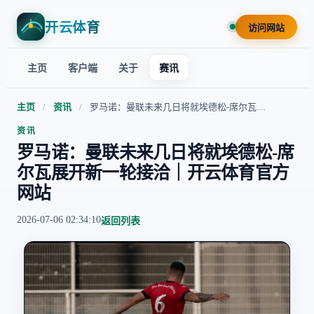
开云体育
访问网站
主页
客户端
关于
赛讯
主页
/
资讯
/
罗马诺：曼联未来几日将就埃德松-席尔瓦展开新一轮接洽
资讯
罗马诺：曼联未来几日将就埃德松-席
尔瓦展开新一轮接洽｜开云体育官方
网站
2026-07-06 02:34:10
返回列表