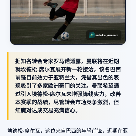
rush-kaiyun.com
据知名转会专家罗马诺透露，曼联将在近期
就埃德松-席尔瓦展开新一轮接洽。该名巴西
前锋目前效力于亚特兰大，凭借其出色的表
现吸引了多家欧洲豪门的关注。曼联希望通
过引入埃德松-席尔瓦来增强锋线实力，改善
本赛季的战绩，尽管转会市场竞争激烈，但
红魔对达成交易充满信心。
埃德松-席尔瓦，这位来自巴西的年轻前锋，近期在亚