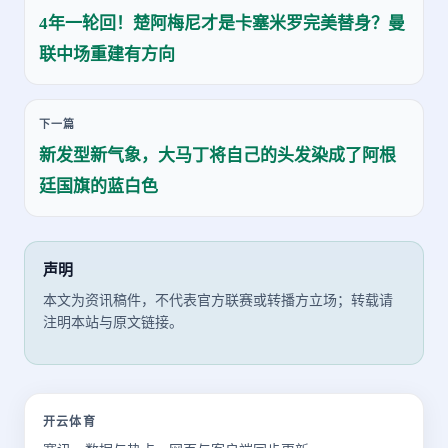
4年一轮回！楚阿梅尼才是卡塞米罗完美替身？曼
联中场重建有方向
下一篇
新发型新气象，大马丁将自己的头发染成了阿根
廷国旗的蓝白色
声明
本文为资讯稿件，不代表官方联赛或转播方立场；转载请
注明本站与原文链接。
开云体育