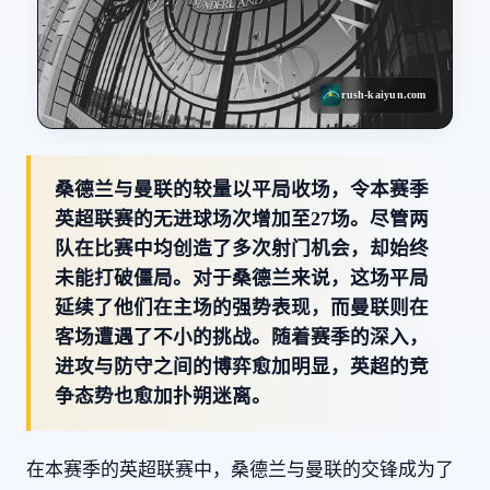
rush-kaiyun.com
桑德兰与曼联的较量以平局收场，令本赛季
英超联赛的无进球场次增加至27场。尽管两
队在比赛中均创造了多次射门机会，却始终
未能打破僵局。对于桑德兰来说，这场平局
延续了他们在主场的强势表现，而曼联则在
客场遭遇了不小的挑战。随着赛季的深入，
进攻与防守之间的博弈愈加明显，英超的竞
争态势也愈加扑朔迷离。
在本赛季的英超联赛中，桑德兰与曼联的交锋成为了