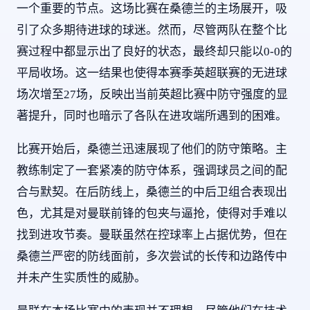
一个重要的节点。这场比赛在桑德兰的主场展开，吸
引了众多期待进球的球迷。然而，尽管两队在整个比
赛过程中都显示出了良好的状态，最终却只能以0-0的
平局收场。这一结果也使得本赛季英超联赛的无进球
场次增至27场，反映出当前英超比赛中防守强度的显
著提升，同时也暗示了各队在进攻端所遇到的困难。
比赛开始后，桑德兰迅速展现了他们的防守策略。主
教练制定了一套紧凑的防守体系，强调球员之间的配
合与默契。在后防线上，桑德兰的中后卫组合表现出
色，尤其是对曼联前锋的包夹与逼抢，使得对手难以
找到进攻节奏。曼联虽然在控球率上占据优势，但在
桑德兰严密的防线面前，多次尝试的长传和边路传中
并未产生实质性的威胁。