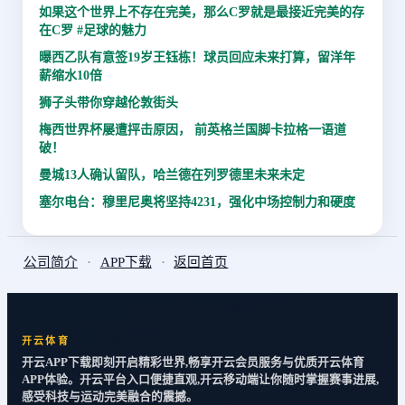
如果这个世界上不存在完美，那么C罗就是最接近完美的存
在C罗 #足球的魅力
曝西乙队有意签19岁王钰栋！球员回应未来打算，留洋年
薪缩水10倍
狮子头带你穿越伦敦街头
梅西世界杯屡遭抨击原因， 前英格兰国脚卡拉格一语道
破！
曼城13人确认留队，哈兰德在列罗德里未来未定
塞尔电台：穆里尼奥将坚持4231，强化中场控制力和硬度
公司简介
·
APP下载
·
返回首页
开云体育
开云APP下载即刻开启精彩世界,畅享开云会员服务与优质开云体育
APP体验。开云平台入口便捷直观,开云移动端让你随时掌握赛事进展,
感受科技与运动完美融合的震撼。