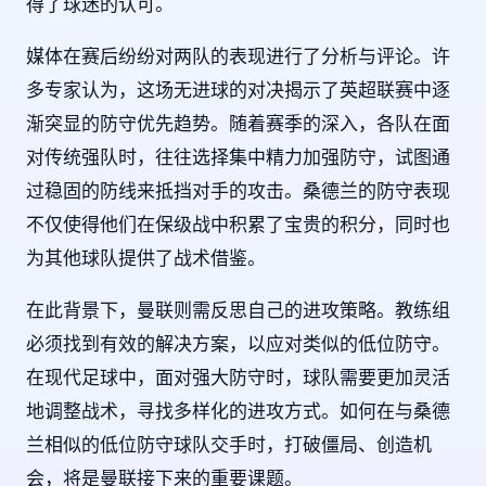
得了球迷的认可。
媒体在赛后纷纷对两队的表现进行了分析与评论。许
多专家认为，这场无进球的对决揭示了英超联赛中逐
渐突显的防守优先趋势。随着赛季的深入，各队在面
对传统强队时，往往选择集中精力加强防守，试图通
过稳固的防线来抵挡对手的攻击。桑德兰的防守表现
不仅使得他们在保级战中积累了宝贵的积分，同时也
为其他球队提供了战术借鉴。
在此背景下，曼联则需反思自己的进攻策略。教练组
必须找到有效的解决方案，以应对类似的低位防守。
在现代足球中，面对强大防守时，球队需要更加灵活
地调整战术，寻找多样化的进攻方式。如何在与桑德
兰相似的低位防守球队交手时，打破僵局、创造机
会，将是曼联接下来的重要课题。