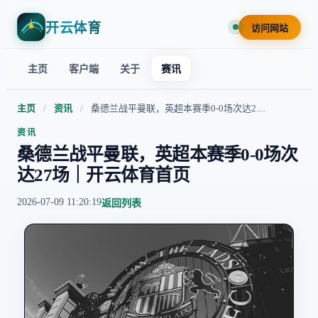
开云体育
访问网站
主页
客户端
关于
赛讯
主页
/
资讯
/
桑德兰战平曼联，英超本赛季0-0场次达27场
资讯
桑德兰战平曼联，英超本赛季0-0场次
达27场｜开云体育首页
2026-07-09 11:20:19
返回列表