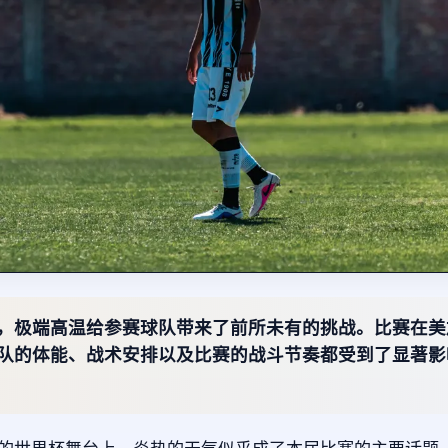
一届，极端高温给参赛球队带来了前所未有的挑战。比赛在
队的体能、战术安排以及比赛的战斗节奏都受到了显著影