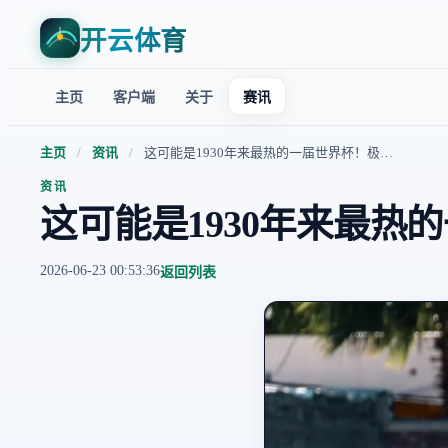
开云体育
主页
客户端
关于
赛讯
主页
/
资讯
/
这可能是1930年来最热的一届世界杯！极端高温“烤验”球队
资讯
这可能是1930年来最热
2026-06-23 00:53:36
返回列表