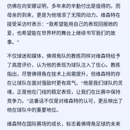
仿佛在向安娜证明，多年来的辛勤付出是值得的。而
母亲的到来，更是为他增添了无限的动力。维森特在
接受采访时表示：“我希望能用自己的表现回报她的
爱，也希望能在世界杯的舞台上继续书写我们的故
事。”
不仅球迷和媒体，佛得角队的教练同样对维森特给予
了高度评价，认为他的表现为球队注入了信心。教练
指出，尽管佛得角在技术上尚需提升，但维森特的存
在让球队在面对强敌时更有底气。“他是我们球队的灵
魂，正是他在门线的稳定表现，让我们在比赛中保持
竞争力。”这番话不仅是对维森特的认可，更反映出了
他在球队中的重要地位。
维森特在国际赛场的成长，标志着佛得角足球的未来