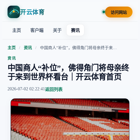
开云体育
访问网站
主页
客户端
关于
赛讯
主页
/
资讯
/
中国商人“补位”，佛得角门将母亲终于来到世界杯看台
资讯
中国商人“补位”，佛得角门将母亲终
于来到世界杯看台｜开云体育首页
2026-07-02 02:22:41
返回列表