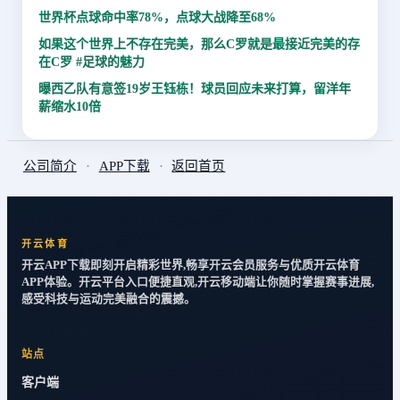
世界杯点球命中率78%，点球大战降至68%
如果这个世界上不存在完美，那么C罗就是最接近完美的存
在C罗 #足球的魅力
曝西乙队有意签19岁王钰栋！球员回应未来打算，留洋年
薪缩水10倍
公司简介
·
APP下载
·
返回首页
开云体育
开云APP下载即刻开启精彩世界,畅享开云会员服务与优质开云体育
APP体验。开云平台入口便捷直观,开云移动端让你随时掌握赛事进展,
感受科技与运动完美融合的震撼。
站点
客户端