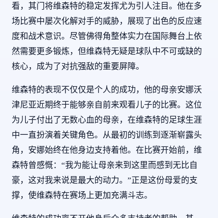
看，其门将维森特的稳定发挥尤为引人注目。他在多
场比赛中屡次化解对手的威胁，展现了出色的反应速
度和战术意识。尽管佛得角整体实力在国际舞台上依
然需要更多锻炼，但维森特无疑是球队中不可或缺的
核心，成为了对抗强敌的重要屏障。
维森特的表现不仅仅是个人的成功，他的母亲安娜沃
津尼亚近期终于能够亲自前来观看儿子的比赛。这位
为儿子付出了无数心血的母亲，在维森特的足球生涯
中一直扮演着关键角色。从最初的训练到逐渐崭露头
角，安娜始终在他身边支持着他。在比赛开始前，维
森特曾感慨：“我为能让母亲来到这里而感到无比自
豪，这对我来说是最大的动力。”正是这份母爱的支
撑，使维森特在赛场上更加充满斗志。