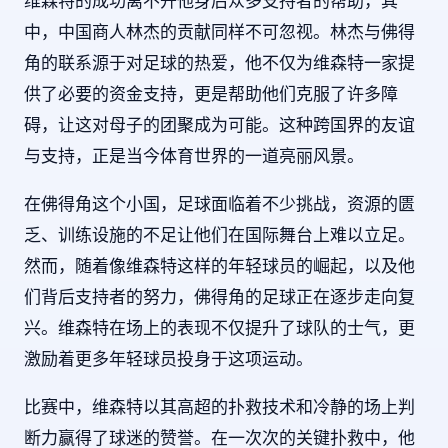
维森特的成功离不开他身后众多支持者的帮助，其
中，中国商人林杰的贡献同样不可忽视。林杰与佛得
角的联系源于对足球的热爱，他不仅为维森特一家提
供了必要的资金支持，更是帮助他们克服了许多障
碍，让这对母子的团聚成为可能。这种跨国界的友谊
与支持，正是当今体育世界的一道亮丽风景。
在佛得角这个小国，足球面临着不少挑战，资源的匮
乏、训练设施的不足让他们在国际舞台上难以立足。
然而，随着像维森特这样的年轻球员的崛起，以及他
们背后支持者的努力，佛得角的足球正在逐步走向复
兴。维森特在场上的表现不仅提升了球队的士气，更
激励着更多年轻球员投身于这项运动。
比赛中，维森特以其高超的扑救技术和冷静的场上判
断力赢得了球迷的赞誉。在一次次的关键扑救中，他