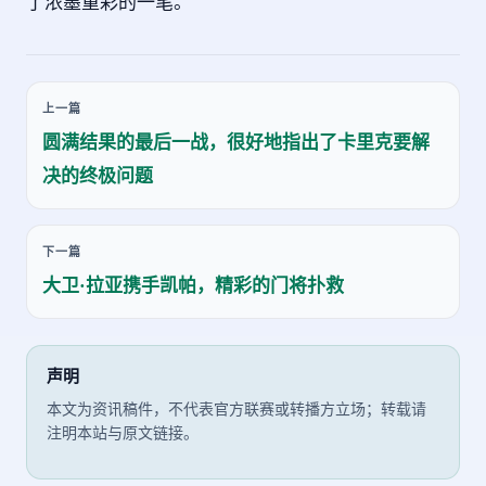
了浓墨重彩的一笔。
上一篇
圆满结果的最后一战，很好地指出了卡里克要解
决的终极问题
下一篇
大卫·拉亚携手凯帕，精彩的门将扑救
声明
本文为资讯稿件，不代表官方联赛或转播方立场；转载请
注明本站与原文链接。